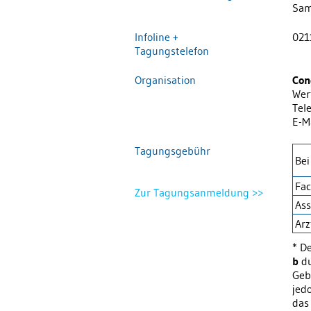
Sam
Infoline +
021
Tagungstelefon
Organisation
Con
Wer
Tel
E-M
Tagungsgebühr
Be
Fac
Zur Tagungsanmeldung >>
Ass
Arz
* D
b
du
Geb
jed
das