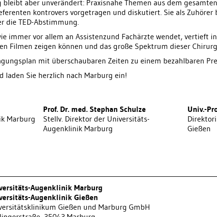
 bleibt aber unverändert: Praxisnahe Themen aus dem gesamten
renten kontrovers vorgetragen und diskutiert. Sie als Zuhörer b
er die TED-Abstimmung.
ie immer vor allem an Assistenzund Fachärzte wendet, vertieft i
nen Filmen zeigen können und das große Spektrum dieser Chirurgi
Tagungsplan mit überschaubaren Zeiten zu einem bezahlbaren Pre
d laden Sie herzlich nach Marburg ein!
Prof. Dr. med. Stephan Schulze
Univ.-Pro
nik Marburg
Stellv. Direktor der Universitäts-
Direktor
Augenklinik Marburg
Gießen
versitäts-Augenklinik Marburg
versitäts-Augenklinik Gießen
versitätsklinikum Gießen und Marburg GmbH
dingerstraße, 35043 Marburg