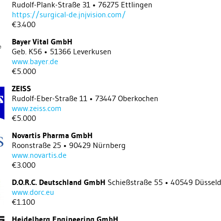
Rudolf-Plank-Straße 31 • 76275 Ettlingen
https://surgical-de.jnjvision.com/
€3.400
Bayer Vital GmbH
Geb. K56 • 51366 Leverkusen
www.bayer.de
€5.000
ZEISS
Rudolf-Eber-Straße 11 • 73447 Oberkochen
www.zeiss.com
€5.000
Novartis Pharma GmbH
Roonstraße 25 • 90429 Nürnberg
www.novartis.de
€3.000
D.O.R.C. Deutschland GmbH
Schießstraße 55 • 40549 Düsseld
www.dorc.eu
€1.100
Heidelberg Engineering GmbH