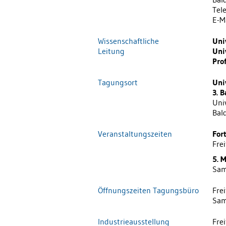
Tele
E-M
Wissenschaftliche
Uni
Leitung
Univ
Pro
Tagungsort
Uni
3. 
Uni
Bal
Veranstaltungszeiten
For
Fre
5. 
Sam
Öffnungszeiten Tagungsbüro
Fre
Sam
Industrieausstellung
Fre