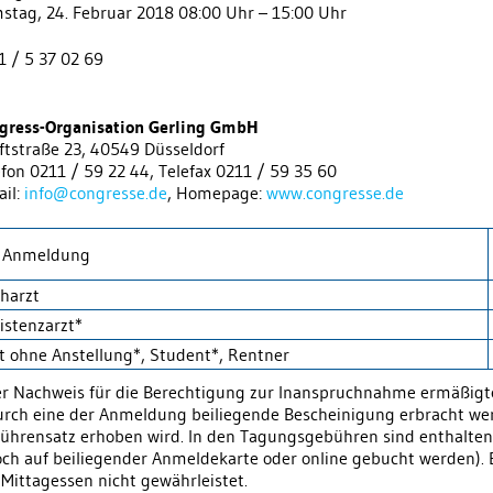
stag, 24. Februar 2018 08:00 Uhr – 15:00 Uhr
1 / 5 37 02 69
gress-Organisation Gerling GmbH
ftstraße 23, 40549 Düsseldorf
efon 0211 / 59 22 44, Telefax 0211 / 59 35 60
ail:
info@congresse.de
, Homepage:
www.congresse.de
i Anmeldung
harzt
istenzarzt*
t ohne Anstellung*, Student*, Rentner
er Nachweis für die Berechtigung zur Inanspruchnahme ermäßi
rch eine der Anmeldung beiliegende Bescheinigung erbracht we
ührensatz erhoben wird. In den Tagungsgebühren sind enthalten
och auf beiliegender Anmeldekarte oder online gebucht werden). 
 Mittagessen nicht gewährleistet.