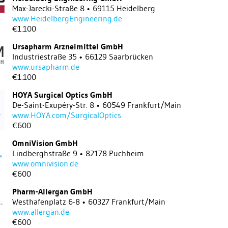
Max-Jarecki-Straße 8 • 69115 Heidelberg
www.HeidelbergEngineering.de
€1.100
Ursapharm Arzneimittel GmbH
Industriestraße 35 • 66129 Saarbrücken
www.ursapharm.de
€1.100
HOYA Surgical Optics GmbH
De-Saint-Exupéry-Str. 8 • 60549 Frankfurt/Main
www.HOYA.com/SurgicalOptics
€600
OmniVision GmbH
Lindberghstraße 9 • 82178 Puchheim
www.omnivision.de
€600
Pharm-Allergan GmbH
Westhafenplatz 6-8 • 60327 Frankfurt/Main
www.allergan.de
€600