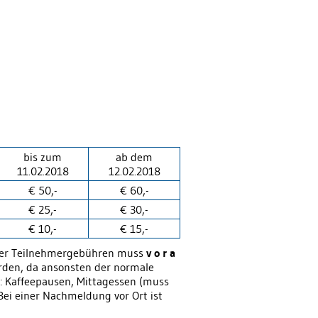
bis zum
ab dem
11.02.2018
12.02.2018
€ 50,-
€ 60,-
€ 25,-
€ 30,-
€ 10,-
€ 15,-
gter Teilnehmergebühren muss
v o r a
rden, da ansonsten der normale
: Kaffeepausen, Mittagessen (muss
Bei einer Nachmeldung vor Ort ist