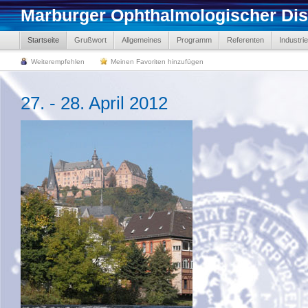
Marburger Ophthalmologischer Dis
Startseite
Grußwort
Allgemeines
Programm
Referenten
Industri
Weiterempfehlen
Meinen Favoriten hinzufügen
27. - 28. April 2012