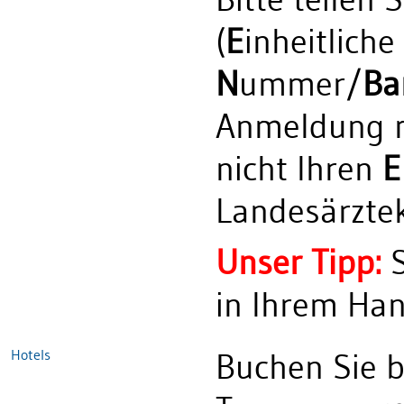
(
E
inheitliche
N
ummer/
Ba
Anmeldung mi
nicht Ihren
E
Landesärzte
Unser Tipp:
S
in Ihrem Han
Hotels
Buchen Sie b